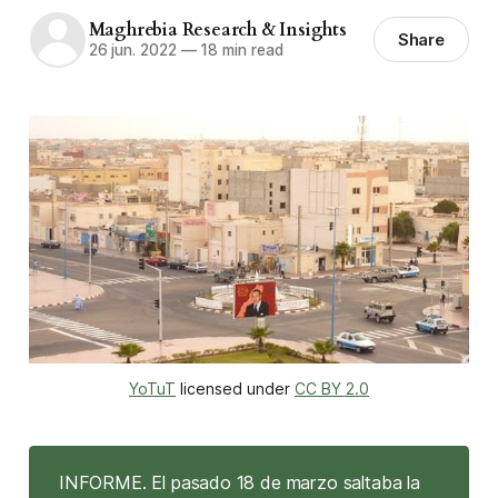
Maghrebia Research & Insights
Share
26 jun. 2022
—
18 min read
YoTuT
 licensed under 
CC BY 2.0
INFORME. El pasado 18 de marzo saltaba la