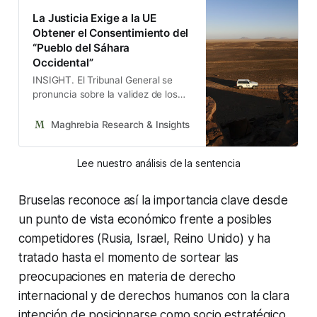
La Justicia Exige a la UE
Obtener el Consentimiento del
“Pueblo del Sáhara
Occidental”
INSIGHT. El Tribunal General se
pronuncia sobre la validez de los
acuerdos comerciales con
Marruecos y reprocha a la
Maghrebia Research & Insights
Maghrebia Research & In
Comisión no haber obtenido el
preceptivo consentimiento.
Lee nuestro análisis de la sentencia
Bruselas reconoce así la importancia clave desde
un punto de vista económico frente a posibles
competidores (Rusia, Israel, Reino Unido) y ha
tratado hasta el momento de sortear las
preocupaciones en materia de derecho
internacional y de derechos humanos con la clara
intención de posicionarse como socio estratégico